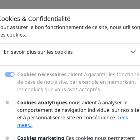
D
.NL
Cookies & Confidentialité
Ho
our assurer le bon fonctionnement de ce site, nous utiliso
es cookies.
En savoir plus sur les cookies
Cookies nécessaires
aident à garantir les fonctions
de base de notre site, par exemple en mémorisant
les cookies que vous avez acceptés.
Cookies analytiques
nous aident à analyser le
comportement de navigation individuel sur nos site
Aucun article trouvé :(
et à personnaliser le site en conséquence.
Lees
meer...
, aucun article n'est disponible pour cette sous-page. Nous 
publier prochainement de nouveaux contenus.
Cookies marketing
Ces cookies nous permettent