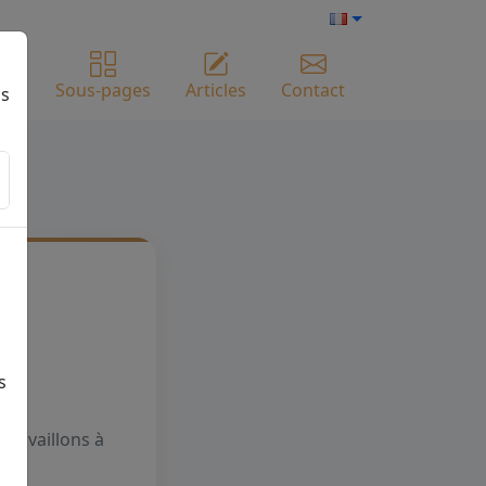
me
Sous-pages
Articles
Contact
ns
s
travaillons à